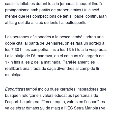
castells inflables durant tota la jornada. L’hoquei tindrà
protagonisme amb partits de prebenjamins i iniciació,
mentre que les competicions de tenis i pàdel continuaran
al llarg del dia al club de tenis i al poliesportiu.
Les persones aficionades a la pesca també tindran una
doble cita: al pantà de Beniarrés, on es farà un sorteig a
les 7.30 h i es competirà fins a les 13 h i tota la vesprada,
i a la platja de l’Almadrava, on el concurs s’allargarà de
17 h fins a les 2 de la matinada. Paral·lelament, es
realitzarà una tirada de caça divendres al camp de tir
municipal.
Esportitza’t
també inclou dues xarrades inspiradores que
busquen reforçar els valors educatius i personals de
l’esport. La primera, “Tercer equip, valors en l’esport”, es
va celebrar dimarts 20 de maig a l’IES Serra Mariola i va