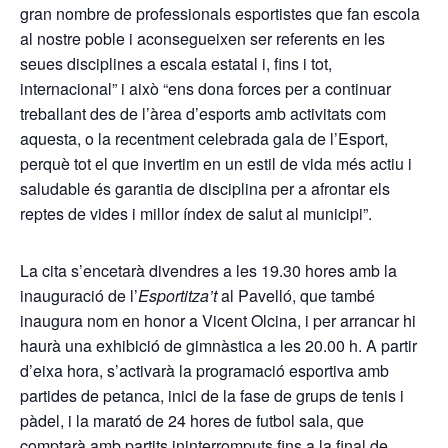
gran nombre de professionals esportistes que fan escola
al nostre poble i aconsegueixen ser referents en les
seues disciplines a escala estatal i, fins i tot,
internacional” i això “ens dona forces per a continuar
treballant des de l’àrea d’esports amb activitats com
aquesta, o la recentment celebrada gala de l’Esport,
perquè tot el que invertim en un estil de vida més actiu i
saludable és garantia de disciplina per a afrontar els
reptes de vides i millor índex de salut al municipi”.
La cita s’encetarà divendres a les 19.30 hores amb la
inauguració de l’
Esportitza’t
al Pavelló, que també
inaugura nom en honor a Vicent Olcina, i per arrancar hi
haurà una exhibició de gimnàstica a les 20.00 h. A partir
d’eixa hora, s’activarà la programació esportiva amb
partides de petanca, inici de la fase de grups de tenis i
pàdel, i la marató de 24 hores de futbol sala, que
comptarà amb partits ininterromputs fins a la final de