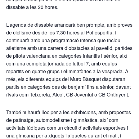
dissabte a les 20 hores.
L’agenda de dissabte arrancarà ben prompte, amb proves
de ciclisme des de les 7.30 hores al Poliesportiu, i
continuarà amb una programació intensa que inclou
atletisme amb una carrera d’obstacles al pavelló, partides
de pilota valenciana en categories infantils i sènior, així
com una completa jornada de futbol 7, amb equips
repartits en quatre grups i eliminatòries a la vesprada. A
més, els diferents equips del Muro Bàsquet disputaran
partits en categories des de benjamí fins a sènior, davant
rivals com Teixereta, Alcoi, CB Joventut o CB Ontinyent.
També hi haurà lloc per a les exhibicions, amb propostes
de patinatge, automodelisme i gimnàstica, així com
activitats lúdiques com un circuit d’activitats esportives i
una gimcana per a xiquets i xiquetes durant el matí, i