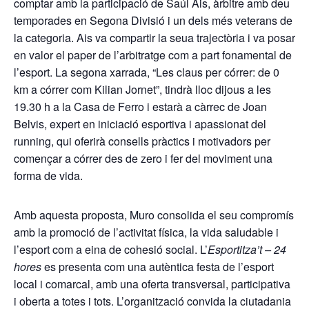
comptar amb la participació de Saúl Ais, àrbitre amb deu
temporades en Segona Divisió i un dels més veterans de
la categoria. Ais va compartir la seua trajectòria i va posar
en valor el paper de l’arbitratge com a part fonamental de
l’esport. La segona xarrada, “Les claus per córrer: de 0
km a córrer com Kilian Jornet”, tindrà lloc dijous a les
19.30 h a la Casa de Ferro i estarà a càrrec de Joan
Belvis, expert en iniciació esportiva i apassionat del
running, qui oferirà consells pràctics i motivadors per
començar a córrer des de zero i fer del moviment una
forma de vida.
Amb aquesta proposta, Muro consolida el seu compromís
amb la promoció de l’activitat física, la vida saludable i
l’esport com a eina de cohesió social. L’
Esportitza’t – 24
hores
es presenta com una autèntica festa de l’esport
local i comarcal, amb una oferta transversal, participativa
i oberta a totes i tots. L’organització convida la ciutadania