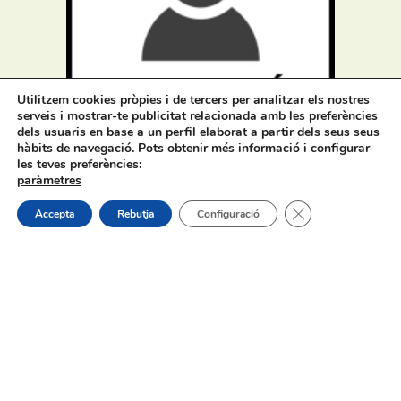
Utilitzem cookies pròpies i de tercers per analitzar els nostres
Procés selectiu 1 plaça assessor/a
serveis i mostrar-te publicitat relacionada amb les preferències
jurídic/a – torn lliure – oposició
dels usuaris en base a un perfil elaborat a partir dels seus seus
hàbits de navegació. Pots obtenir més informació i configurar
les teves preferències:
paràmetres
Tanca el bàner de
Accepta
Rebutja
Configuració
On estem:
Placeta de Molina, 4
03830 Muro d’Alcoi, Alicante, España
Contacte:
Tel.: 96 5530557
email:
info@vilademuro.net