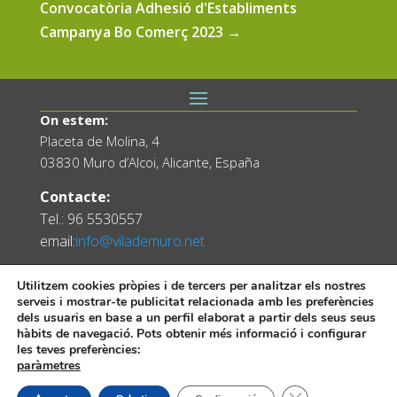
Convocatòria Adhesió d'Establiments
Campanya Bo Comerç 2023
→
On estem:
Placeta de Molina, 4
03830 Muro d’Alcoi, Alicante, España
Contacte:
Tel.: 96 5530557
email:
info@vilademuro.net
Utilitzem cookies pròpies i de tercers per analitzar els nostres
serveis i mostrar-te publicitat relacionada amb les preferències
dels usuaris en base a un perfil elaborat a partir dels seus seus
hàbits de navegació. Pots obtenir més informació i configurar
les teves preferències:
paràmetres
Web desenvolupada pel Servei d'Informàtica
Tanca el bàner de