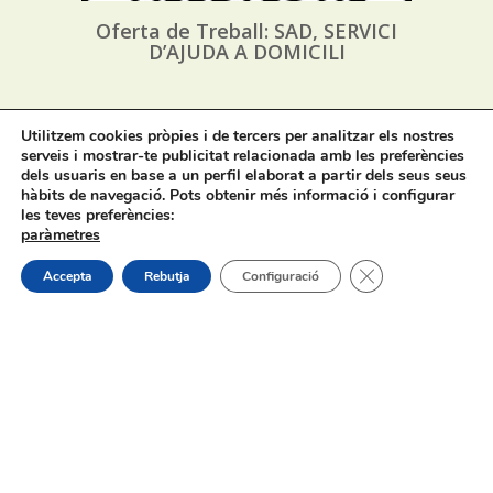
Oferta de Treball: SAD, SERVICI
D’AJUDA A DOMICILI
31/07/2026
Utilitzem cookies pròpies i de tercers per analitzar els nostres
serveis i mostrar-te publicitat relacionada amb les preferències
dels usuaris en base a un perfil elaborat a partir dels seus seus
hàbits de navegació. Pots obtenir més informació i configurar
les teves preferències:
paràmetres
Tanca el bàner de
Accepta
Rebutja
Configuració
Procés selectiu 1 plaça tècnic/a de
joventut – torn lliure – oposició
On estem:
Placeta de Molina, 4
03830 Muro d’Alcoi, Alicante, España