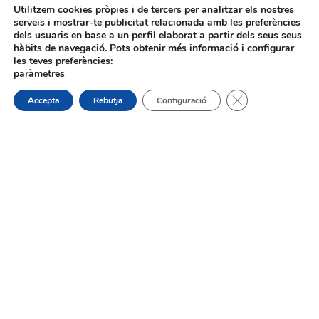
Utilitzem cookies pròpies i de tercers per analitzar els nostres
serveis i mostrar-te publicitat relacionada amb les preferències
dels usuaris en base a un perfil elaborat a partir dels seus seus
hàbits de navegació. Pots obtenir més informació i configurar
les teves preferències:
paràmetres
Procés selectiu 1 plaça tècnic/a de
Tanca el bàner de
Accepta
Rebutja
Configuració
joventut – torn lliure – oposició
On estem:
Placeta de Molina, 4
03830 Muro d’Alcoi, Alicante, España
Contacte:
Tel.: 96 5530557
email:
info@vilademuro.net