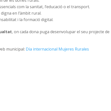
ll de les dones rurals.
ssencials com la sanitat, l’educació o el transport.
digna en l’àmbit rural.
abilitat i la formació digital.
gualtat
, on cada dona puga desenvolupar el seu projecte de
 web municipal:
Día internacional Mujeres Rurales