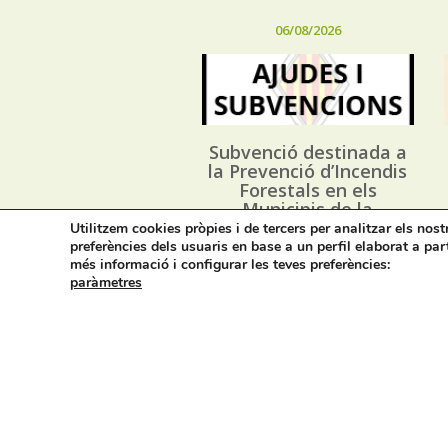
06/08/2026
Subvenció destinada a
la Prevenció d’Incendis
Forestals en els
Municipis de la
Província d’Alacant, i
Utilitzem cookies pròpies i de tercers per analitzar els nos
execució dels Plans
preferències dels usuaris en base a un perfil elaborat a par
Locals de Prevenció
més informació i configurar les teves preferències:
d’Incendis Forestals
paràmetres
(*PLPIF) anualitat 2026
Avís legal i privacitat
M
Cont
On estem: