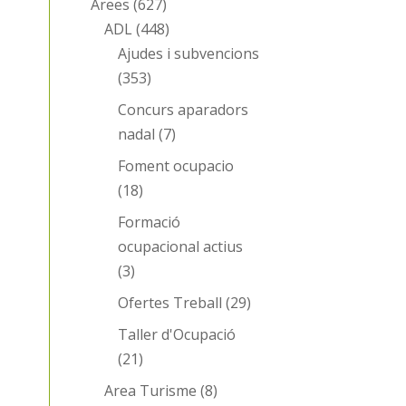
Àrees
(627)
ADL
(448)
Ajudes i subvencions
(353)
Concurs aparadors
nadal
(7)
Foment ocupacio
(18)
Formació
ocupacional actius
(3)
Ofertes Treball
(29)
Taller d'Ocupació
(21)
Area Turisme
(8)