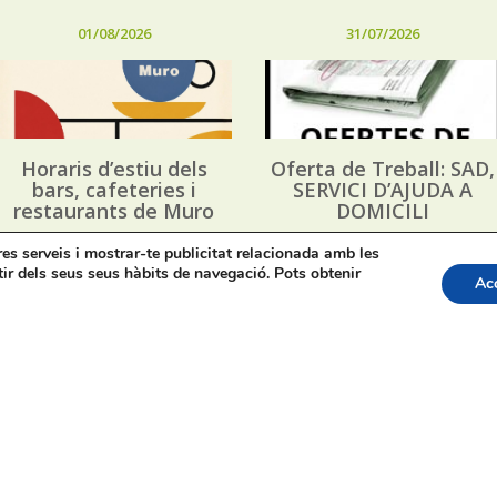
01/08/2026
31/07/2026
Horaris d’estiu dels
Oferta de Treball: SAD,
bars, cafeteries i
SERVICI D’AJUDA A
restaurants de Muro
DOMICILI
tres serveis i mostrar-te publicitat relacionada amb les
tir dels seus seus hàbits de navegació. Pots obtenir
Ac
apa web
Bústia de Denúncies
Contacte de premsa regid
acte: