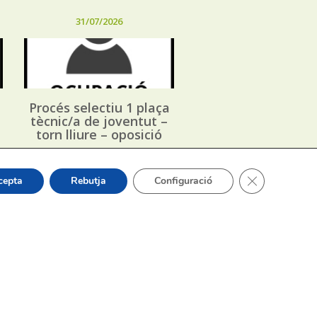
31/07/2026
Procés selectiu 1 plaça
tècnic/a de joventut –
torn lliure – oposició
Tanca el bàner
cepta
Rebutja
Configuració
or Sergi Silvestre Pérez