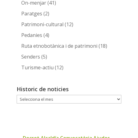
On-menjar
(41)
Paratges
(2)
Patrimoni-cultural
(12)
Pedanies
(4)
Ruta etnobotànica i de patrimoni
(18)
Senders
(5)
Turisme-actiu
(12)
Historic de noticies
Historic
de
noticies
←
Decret Alcaldía Convocatòria Ajudes