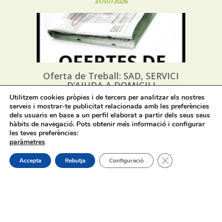
31/07/2026
Oferta de Treball: SAD, SERVICI
D’AJUDA A DOMICILI
Utilitzem cookies pròpies i de tercers per analitzar els nostres
serveis i mostrar-te publicitat relacionada amb les preferències
31/07/2026
dels usuaris en base a un perfil elaborat a partir dels seus seus
hàbits de navegació. Pots obtenir més informació i configurar
les teves preferències:
paràmetres
Tanca el bàner de
Accepta
Rebutja
Configuració
Procés selectiu 1 plaça tècnic/a de
joventut – torn lliure – oposició