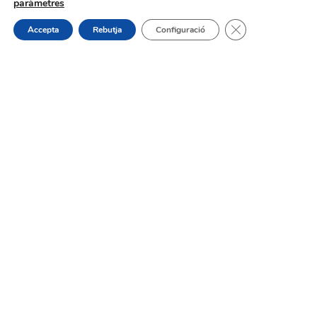
01/08/2026
paràmetres
Tanca el bàner de
Accepta
Rebutja
Configuració
Horaris d’estiu dels bars, cafeteries
i restaurants de Muro
31/07/2026
Oferta de Treball: SAD, SERVICI
D’AJUDA A DOMICILI