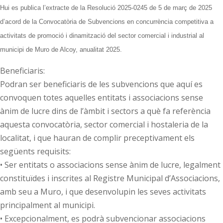
Hui es publica l’extracte de la Resolució 202
5
-0
245
de
5
de
març
de 202
5
d’acord de la Convocatòria de Subvencions en concurrència competitiva a
activitats de promoció i dinamització del sector comercial i industrial al
municipi de Muro de Alcoy, anualitat 202
5
.
Beneficiaris:
Podran ser beneficiaris de les subvencions que aquí es
convoquen totes aquelles entitats i associacions sense
ànim de lucre dins de l’àmbit i sectors a què fa referència
aquesta convocatòria, sector comercial i hostaleria de la
localitat, i que hauran de complir preceptivament els
següents requisits:
• Ser entitats o associacions sense ànim de lucre, legalment
constituïdes i inscrites al Registre Municipal d’Associacions,
amb seu a Muro, i que desenvolupin les seves activitats
principalment al municipi.
• Excepcionalment, es podrà subvencionar associacions