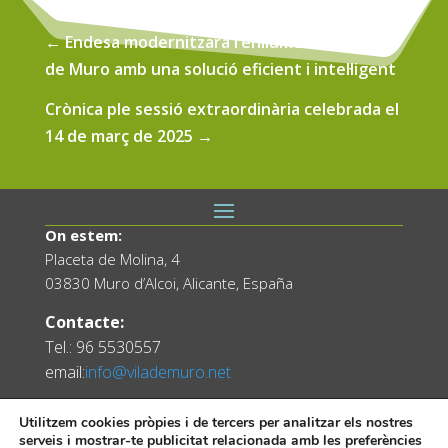
←
Endesa modernitzarà l’enllumenat públic
de Muro amb una solució eficient i intel·ligent
Crònica ple sessió extraordinària celebrada el
14 de març de 2025
→
On estem:
Placeta de Molina, 4
03830 Muro d’Alcoi, Alicante, España
Contacte:
Tel.: 96 5530557
email:
info@vilademuro.net
Utilitzem cookies pròpies i de tercers per analitzar els nostres
serveis i mostrar-te publicitat relacionada amb les preferències