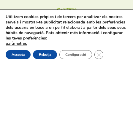
31/07/2026
Utilitzem cookies pròpies i de tercers per analitzar els nostres
serveis i mostrar-te publicitat relacionada amb les preferències
dels usuaris en base a un perfil elaborat a partir dels seus seus
hàbits de navegació. Pots obtenir més informació i configurar
les teves preferències:
paràmetres
Procés selectiu 1 plaça tècnic/a de
Tanca el bàner de
Accepta
Rebutja
Configuració
joventut – torn lliure – oposició
On estem:
Placeta de Molina, 4
03830 Muro d’Alcoi, Alicante, España
Contacte:
Tel.: 96 5530557