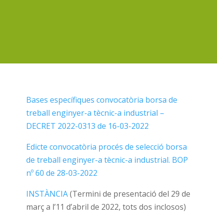
Bases específiques convocatòria borsa de
treball enginyer-a tècnic-a industrial –
DECRET 2022-0313 de 16-03-2022
Edicte convocatòria procés de selecció borsa
de treball enginyer-a tècnic-a industrial. BOP
nº 60 de 28-03-2022
INSTÀNCIA
(Termini de presentació del 29 de
març a l’11 d’abril de 2022, tots dos inclosos)