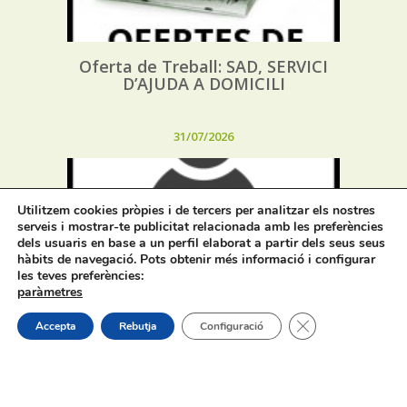
Oferta de Treball: SAD, SERVICI
D’AJUDA A DOMICILI
31/07/2026
Utilitzem cookies pròpies i de tercers per analitzar els nostres
serveis i mostrar-te publicitat relacionada amb les preferències
dels usuaris en base a un perfil elaborat a partir dels seus seus
hàbits de navegació. Pots obtenir més informació i configurar
Procés selectiu 1 plaça tècnic/a de
les teves preferències:
joventut – torn lliure – oposició
paràmetres
Tanca el bàner de
Accepta
Rebutja
Configuració
On estem: