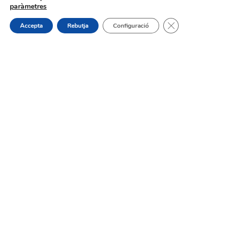
paràmetres
Tanca el bàner de
Accepta
Rebutja
Configuració
On estem:
Placeta de Molina, 4
03830 Muro d’Alcoi, Alicante, España
Contacte:
Tel.: 96 5530557
email:
info@vilademuro.net
Web desenvolupada pel Servei d'Informàtica
Diputació d'Alacant.