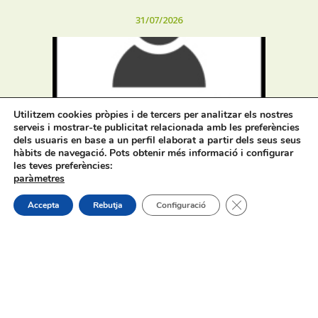
31/07/2026
Utilitzem cookies pròpies i de tercers per analitzar els nostres
Procés selectiu 1 plaça tècnic/a de
serveis i mostrar-te publicitat relacionada amb les preferències
joventut – torn lliure – oposició
dels usuaris en base a un perfil elaborat a partir dels seus seus
hàbits de navegació. Pots obtenir més informació i configurar
les teves preferències:
paràmetres
Tanca el bàner de
Accepta
Rebutja
Configuració
On estem:
Placeta de Molina, 4
03830 Muro d’Alcoi, Alicante, España
Contacte:
Tel.: 96 5530557