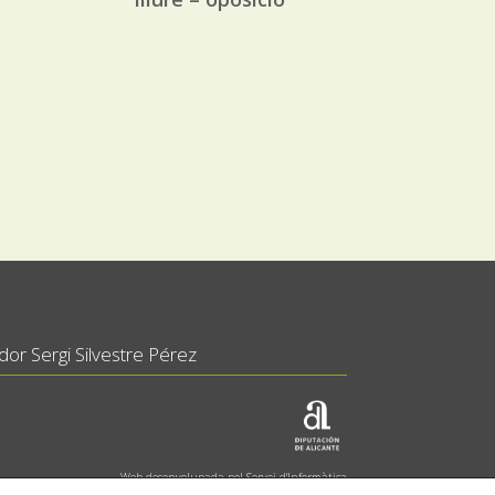
or Sergi Silvestre Pérez
Web desenvolupada pel Servei d'Informàtica