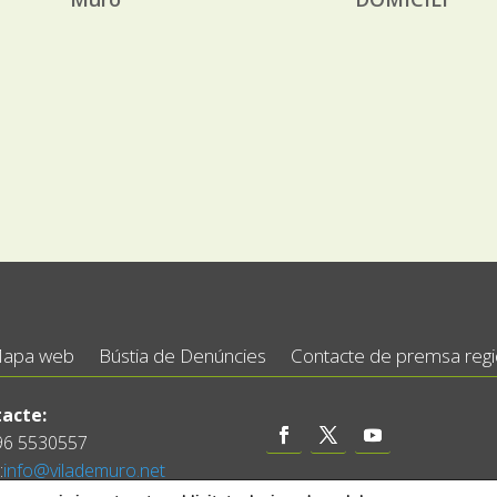
apa web
Bústia de Denúncies
Contacte de premsa regid
acte:
 96 5530557
:
info@vilademuro.net