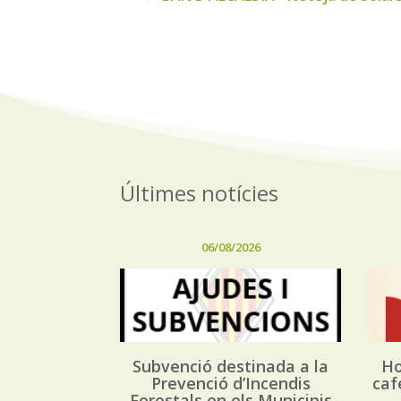
Últimes notícies
06/08/2026
Subvenció destinada a la
Ho
Prevenció d’Incendis
caf
Forestals en els Municipis