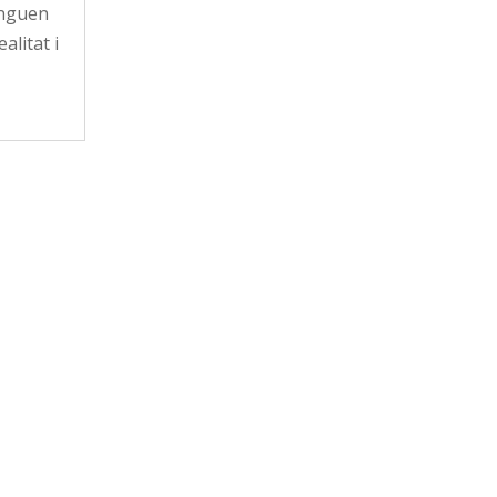
tinguen
alitat i