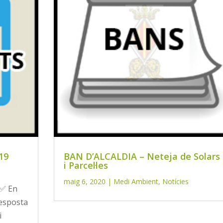
 19
BAN D’ALCALDIA – Neteja de Solars
i Parcel·les
maig 6, 2020
|
Medi Ambient
,
Notícies
 ✅ En
resposta
i