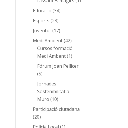
Dissabtes màgics
(1)
Educació
(34)
Esports
(23)
Joventut
(17)
Medi Ambient
(42)
Cursos formació
Medi Ambent
(1)
Fórum Joan Pellicer
(5)
Jornades
Sostenibilitat a
Muro
(10)
Participació ciutadana
(20)
Policia Local
(1)