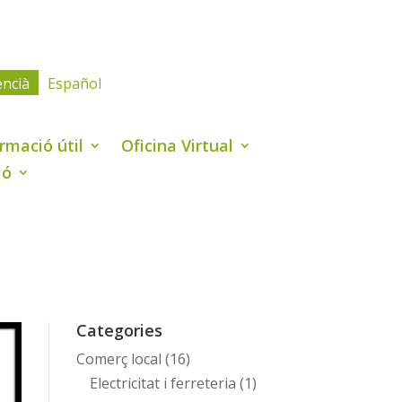
encià
Español
rmació útil
Oficina Virtual
ió
Categories
Comerç local
(16)
Electricitat i ferreteria
(1)