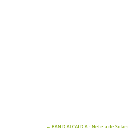
←
BAN D'ALCALDIA - Neteja de Solars 