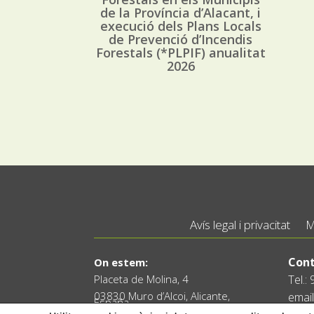
de la Província d’Alacant, i
execució dels Plans Locals
de Prevenció d’Incendis
Forestals (*PLPIF) anualitat
2026
Avís legal i privacitat
M
Cont
On estem:
Placeta de Molina, 4
Tel.:
03830 Muro d’Alcoi, Alicante,
email
España