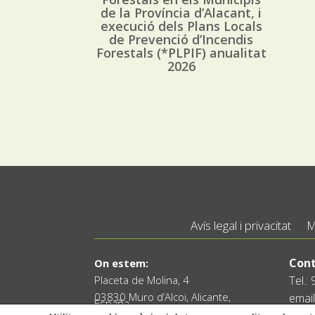
de la Província d’Alacant, i
execució dels Plans Locals
de Prevenció d’Incendis
Forestals (*PLPIF) anualitat
2026
Avís legal i privacitat
M
Cont
On estem:
Placeta de Molina, 4
Tel.:
03830 Muro d’Alcoi, Alicante,
email
España