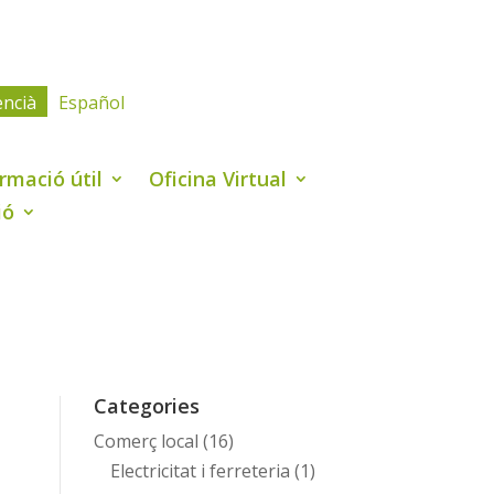
encià
Español
rmació útil
Oficina Virtual
ió
Categories
Comerç local
(16)
Electricitat i ferreteria
(1)