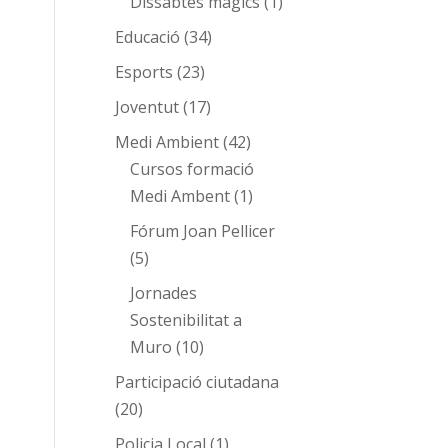
Dissabtes màgics
(1)
Educació
(34)
Esports
(23)
Joventut
(17)
Medi Ambient
(42)
Cursos formació
Medi Ambent
(1)
Fórum Joan Pellicer
(5)
Jornades
Sostenibilitat a
Muro
(10)
Participació ciutadana
(20)
Policia Local
(1)