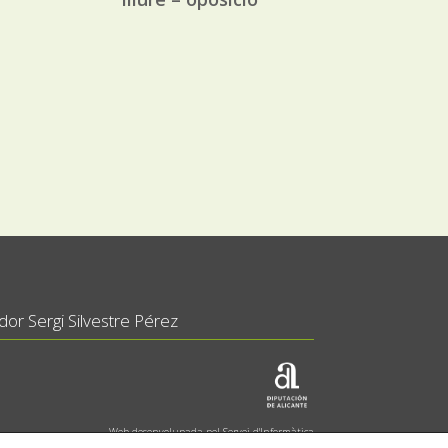
or Sergi Silvestre Pérez
Web desenvolupada pel Servei d'Informàtica