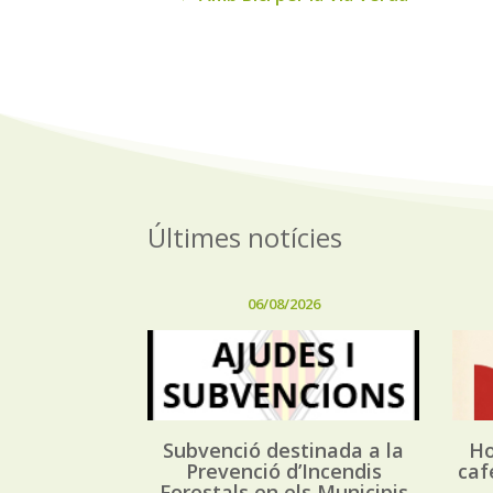
Últimes notícies
06/08/2026
Subvenció destinada a la
Ho
Prevenció d’Incendis
caf
Forestals en els Municipis