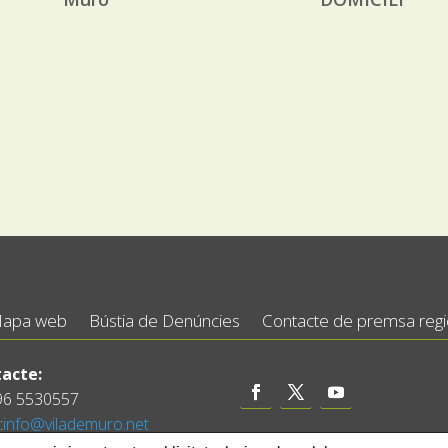
apa web
Bústia de Denúncies
Contacte de premsa regid
acte:
 96 5530557
:
info@vilademuro.net