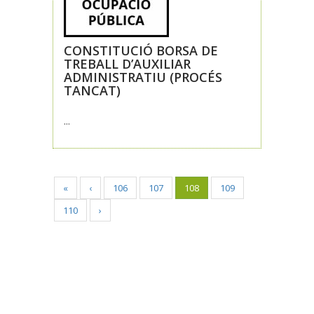
CONSTITUCIÓ BORSA DE
TREBALL D’AUXILIAR
ADMINISTRATIU (PROCÉS
TANCAT)
...
«
‹
106
107
108
109
110
›