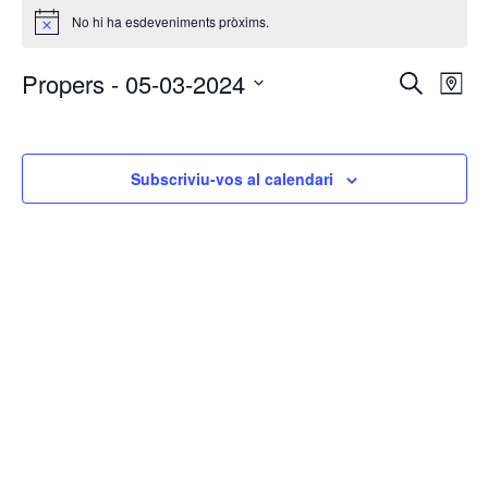
No hi ha esdeveniments pròxims.
Avís
Navega
Na
Propers
 - 
05-03-2024
Cerca
Map
de
visual
Select
vis
i
date.
Es
cerca
Subscriviu-vos al calendari
d'Esde