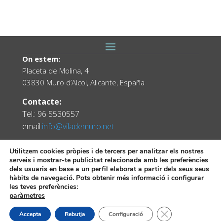
On estem:
Placeta de Molina, 4
03830 Muro d’Alcoi, Alicante, España
Contacte:
Tel.: 96 5530557
email:
info@vilademuro.net
Utilitzem cookies pròpies i de tercers per analitzar els nostres
serveis i mostrar-te publicitat relacionada amb les preferències
dels usuaris en base a un perfil elaborat a partir dels seus seus
hàbits de navegació. Pots obtenir més informació i configurar
les teves preferències:
paràmetres
Web desenvolupada pel Servei d'Informàtica
Tanca el bàner de
Accepta
Rebutja
Configuració
Diputació d'Alacant.