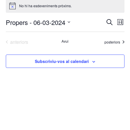
No hi ha esdeveniments pròxims.
Avís
Navega
Na
Propers
 - 
06-03-2024
Cerca
Llista
de
visual
Selecciona
vis
i
una
Es
Esdeveniments
anteriors
Avui
cerca
Esdeveniments
posteriors
data.
d'Esde
Subscriviu-vos al calendari