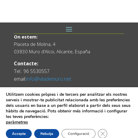
On estem:
Placeta de Molina, 4
03830 Muro d’Alcoi, Alicante, España
Contacte:
Tel.: 96 5530557
email:
info@vilademuro.net
Utilitzem cookies pròpies i de tercers per analitzar els nostres
serveis i mostrar-te publicitat relacionada amb les preferències
dels usuaris en base a un perfil elaborat a partir dels seus seus
hàbits de navegació. Pots obtenir més informació i configurar
les teves preferències:
paràmetres
Web desenvolupada pel Servei d'Informàtica
Tanca el bàner de
Accepta
Rebutja
Configuració
Diputació d'Alacant.