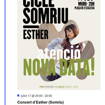
Destacats
juliol 17 @ 20:00
-
22:00
Concert d’Esther (Somriu)