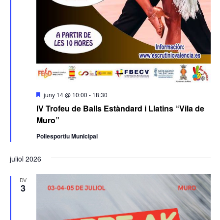
Destacats
juny 14 @ 10:00
-
18:30
IV Trofeu de Balls Estàndard i Llatins “Vila de
Muro”
Poliesportiu Municipal
juliol 2026
DV
3