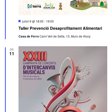
Destacats
juliol 9 @ 18:00
-
19:00
Taller Prevenció Desaprofitament Alimentari
Casa de Ferro
Camí Vell de Setla, 13, Muro de Alcoy
DS
11