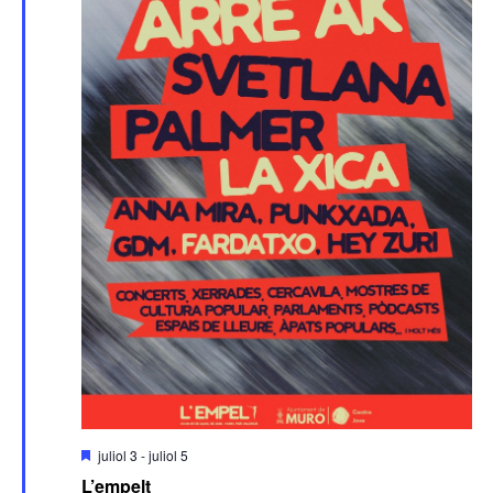
Destacats
juliol 3
-
juliol 5
L’empelt