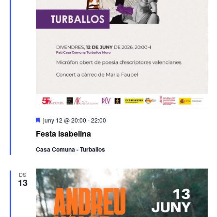
Destacats
juny 12 @ 20:00
-
22:00
Festa Isabelina
Casa Comuna - Turballos
DS
13