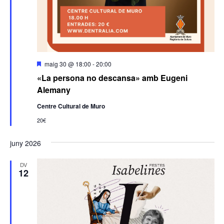
Destacats
maig 30 @ 18:00
-
20:00
«La persona no descansa» amb Eugeni
Alemany
Centre Cultural de Muro
20€
juny 2026
DV
12