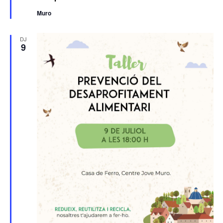
Muro
DJ
9