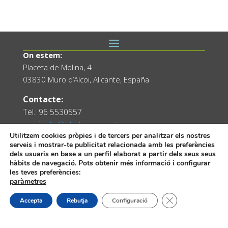
On estem:
Placeta de Molina, 4
03830 Muro d’Alcoi, Alicante, España
Contacte:
Tel.: 96 5530557
email:
info@vilademuro.net
Utilitzem cookies pròpies i de tercers per analitzar els nostres
serveis i mostrar-te publicitat relacionada amb les preferències
dels usuaris en base a un perfil elaborat a partir dels seus seus
hàbits de navegació. Pots obtenir més informació i configurar
les teves preferències:
paràmetres
Tanca el bàner de
Accepta
Rebutja
Configuració
Web desenvolupada pel Servei d'Informàtica
Diputació d'Alacant.