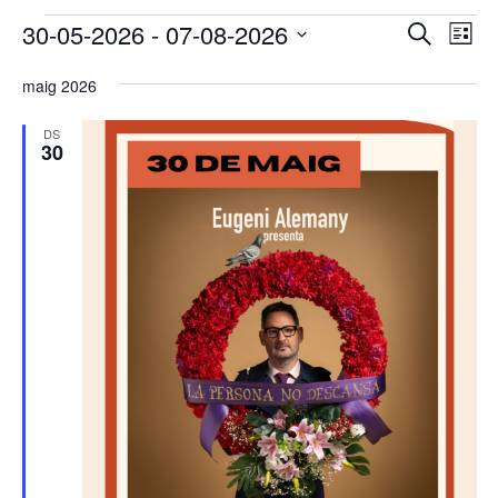
Esdeveniments
Navega
Na
30-05-2026
 - 
07-08-2026
Cerca
Llista
de
visual
Selecciona
vis
i
maig 2026
una
Es
cerca
data.
DS
d'Esde
30