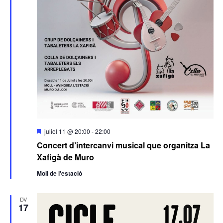
Destacats
juliol 11 @ 20:00
-
22:00
Concert d’intercanvi musical que organitza La
Xafigà de Muro
Moll de l'estació
DV
17