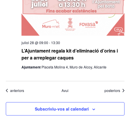
juliol 28 @ 09:00
-
13:30
L’Ajuntament regala kit d’eliminació d’orins i
per a arreplegar caques
Ajuntament
Placeta Molina 4, Muro de Alcoy, Alicante
Esdeveniments
Esdeveniments
anteriors
Avui
posteriors
Subscriviu-vos al calendari