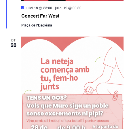
Destacats
juliol 18 @ 23:00
-
juliol 19 @ 00:30
Concert Far West
Plaça de l'Església
DT
28