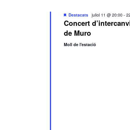
data.
paraula
clau.
Destacats
juliol 11 @ 20:00
-
2
Concert d’intercanv
de Muro
Moll de l'estació