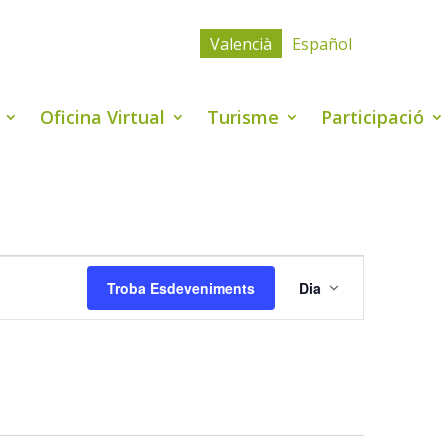
Valencià
Español
Oficina Virtual
Turisme
Participació
Navegació
de
Troba Esdeveniments
Dia
visualitzaci
Esdevenime