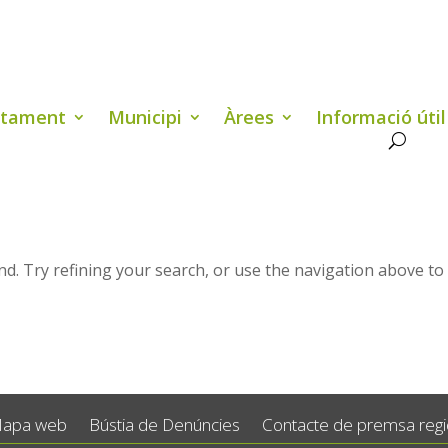
ntament
Municipi
Àrees
Informació útil
d. Try refining your search, or use the navigation above to
apa web
Bústia de Denúncies
Contacte de premsa regid