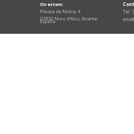
Cont
On estem:
Placeta de Molina, 4
Tel.:
03830 Muro d’Alcoi, Alicante,
email
España