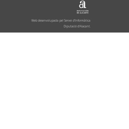
Web desenvolupada pel Servei d'Informàtica
Diputació d'Alacant.