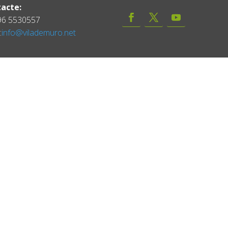
acte:
 96 5530557
:
info@vilademuro.net