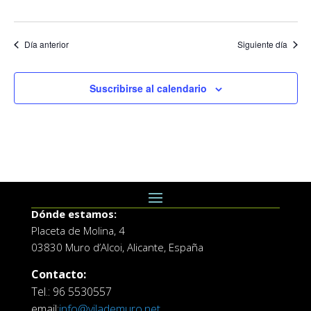
Día anterior
Siguiente día
Suscribirse al calendario
Dónde estamos:
Placeta de Molina, 4
03830 Muro d’Alcoi, Alicante, España
Contacto:
Tel.: 96 5530557
email:
info@vilademuro.net