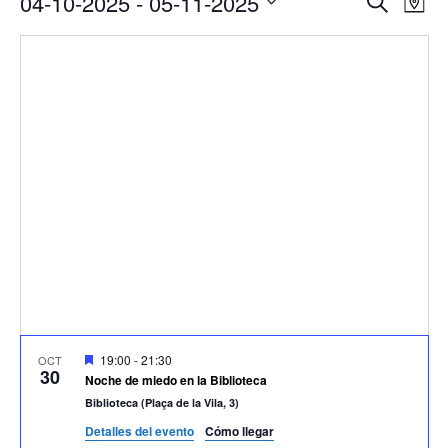
04-10-2025
 - 
05-11-2025
Buscar
Mapa
de
de
Seleccionar
vis
búsqu
fecha.
de
y
Eve
vistas
de
Evento
Destacado
19:00
-
21:30
OCT
30
Noche de miedo en la Biblioteca
Biblioteca (Plaça de la Vila, 3)
Detalles del evento
Cómo llegar