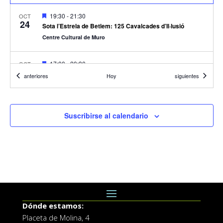
Destacado
19:30
-
21:30
OCT
24
Sota l’Estrela de Betlem: 125 Cavalcades d’Il·lusió
Centre Cultural de Muro
Destacado
17:00
-
20:30
OCT
20
Donación de sangre 20/oct
Eventos
Eventos
anteriores
Hoy
siguientes
Camí Vell de Setla, 13, Muro de Alcoy
Casa de Ferro
Destacado
19:00
-
21:00
OCT
Suscribirse al calendario
4
Concierto 9 d’Octubre
Centre Cultural de Muro
09:00
-
14:00
SEP
26
I Fira d’Emprenedoria i Ocupabilitat
Arxiu Municipal
Dónde estamos:
Placeta de Molina, 4