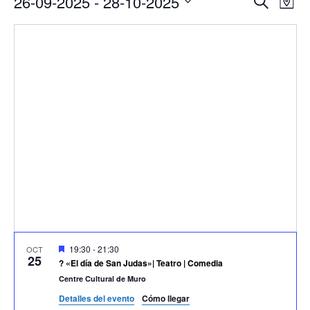
26-09-2025
 - 
28-10-2025
Buscar
Mapa
de
de
Seleccionar
vis
búsqu
fecha.
de
y
Eve
vistas
de
Evento
Destacado
19:30
-
21:30
OCT
25
? «El día de San Judas»| Teatro | Comedia
Centre Cultural de Muro
Detalles del evento
Cómo llegar