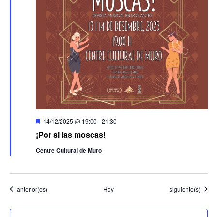
Destacado
14/12/2025 @ 19:00
-
21:30
¡Por si las moscas!
Centre Cultural de Muro
Eventos
Eventos
anterior(es)
Hoy
siguiente(s)