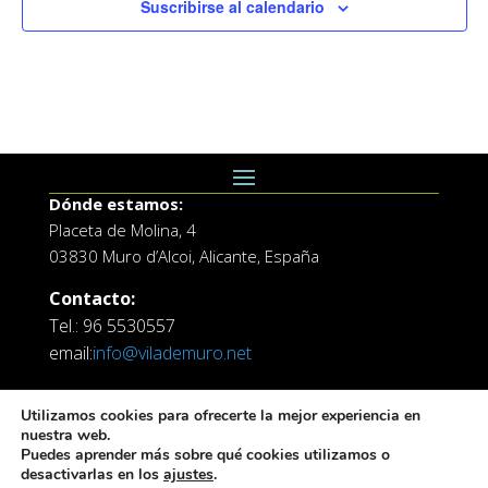
Suscribirse al calendario
Dónde estamos:
Placeta de Molina, 4
03830 Muro d’Alcoi, Alicante, España
Contacto:
Tel.: 96 5530557
email:
info@vilademuro.net
Utilizamos cookies para ofrecerte la mejor experiencia en
nuestra web.
Puedes aprender más sobre qué cookies utilizamos o
desactivarlas en los
ajustes
.