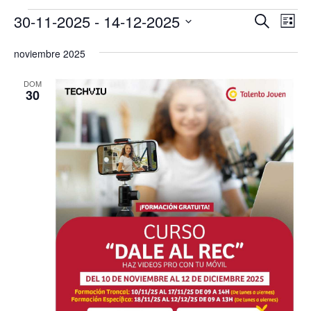
Eventos
Navega
Na
30-11-2025
 - 
14-12-2025
Buscar
Lista
de
de
Selecciona
vis
búsqu
noviembre 2025
la
de
y
Eve
fecha.
DOM
vistas
30
de
Evento