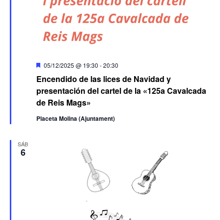
Destacado
05/12/2025 @ 19:30
-
20:30
Encendido de las lices de Navidad y
presentación del cartel de la «125a Cavalcada
de Reis Mags»
Placeta Molina (Ajuntament)
SÁB
6