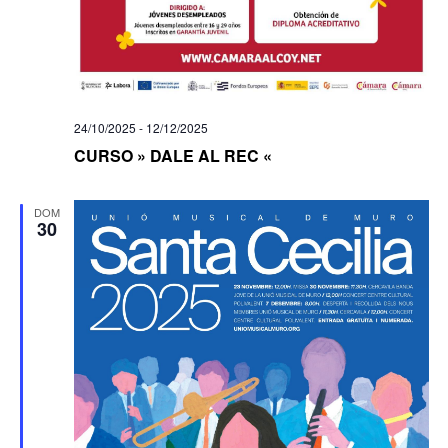
24/10/2025
-
12/12/2025
CURSO » DALE AL REC «
DOM
30