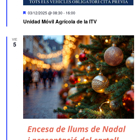
Destacado
03/12/2025 @ 08:30
-
16:00
Unidad Móvil Agrícola de la ITV
VIE
5