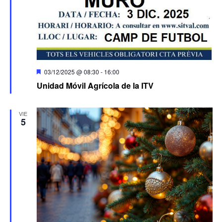
Destacado
03/12/2025 @ 08:30
-
16:00
Unidad Móvil Agrícola de la ITV
VIE
5