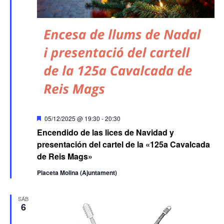
Destacado
05/12/2025 @ 19:30
-
20:30
Encendido de las lices de Navidad y
presentación del cartel de la «125a Cavalcada
de Reis Mags»
Placeta Molina (Ajuntament)
SÁB
6