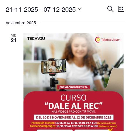
Eventos
Navega
Na
21-11-2025
 - 
07-12-2025
Buscar
Lista
de
de
Selecciona
vis
búsqu
noviembre 2025
la
de
y
Eve
fecha.
VIE
vistas
21
de
Evento