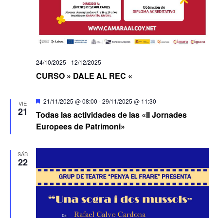
24/10/2025
-
12/12/2025
CURSO » DALE AL REC «
Destacado
21/11/2025 @ 08:00
-
29/11/2025 @ 11:30
VIE
21
Todas las actividades de las «II Jornades
Europees de Patrimoni»
SÁB
22