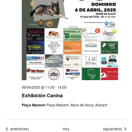
06/04/2025 @ 11:00
-
14:00
Exhibición Canina
Plaça Matzem
Plaça Matzem, Muro de Alcoy, Alacant
Eventos
Eventos
anterior(es)
Hoy
siguiente(s)