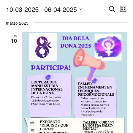
Eventos
Navega
Na
10-03-2025
 - 
06-04-2025
Buscar
Lista
de
de
Selecciona
vis
búsqu
marzo 2025
la
de
y
Eve
fecha.
LUN
vistas
10
de
Evento