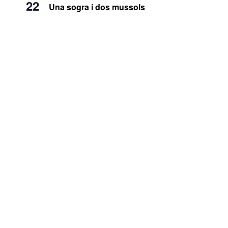
22
Una sogra i dos mussols