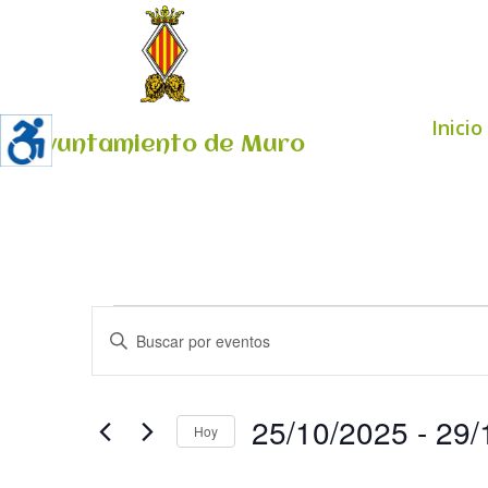
Inicio
Ayuntamiento de Muro
Eventos
Navegación
Introduce
de
la
búsqueda
palabra
y
clave.
25/10/2025
 - 
29/
vistas
Hoy
Busca
de
Seleccionar
Eventos