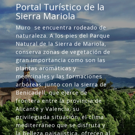
Portal Turístico de la
Sierra Mariola
Muro se encuentra rodeado de
naturaleza. A los pies del Parque
Natural de la Sierra de Mariola,
conserva zonas de vegetación de
gran importancia como son las
plantas aromáticas y
medicinales y las formaciones
arbóreas; junto con la sierra de
Benicadell, que ejerce de
frontera entre la provincia de
Alicante y Valencia, su
privilegiada situación, el clima
mediterráneo que se disfruta y
la belleza paisajística, ofrecen al