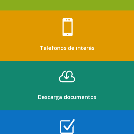

Telefonos de interés

Descarga documentos
Z