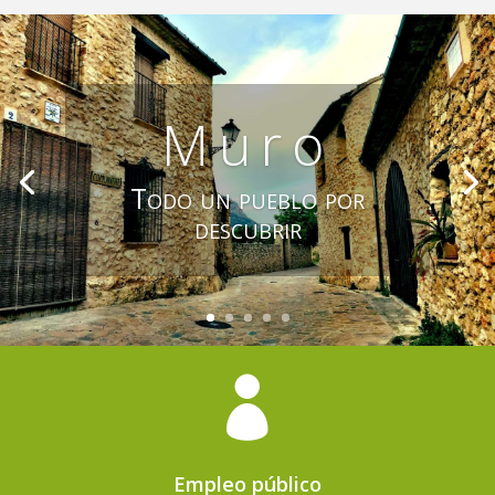
Muro
Todo un pueblo por
descubrir

Empleo público