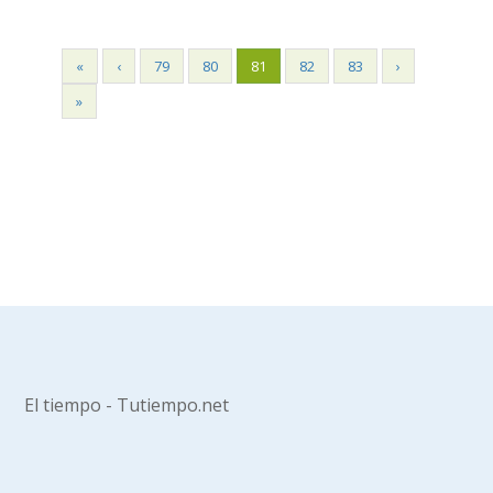
«
‹
79
80
81
82
83
›
»
El tiempo - Tutiempo.net