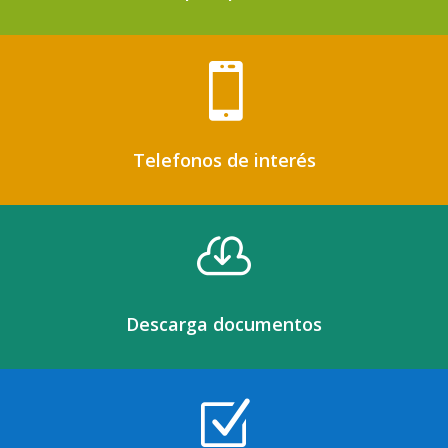

Telefonos de interés

Descarga documentos
Z