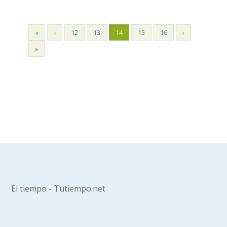
«
‹
12
13
14
15
16
›
»
El tiempo - Tutiempo.net