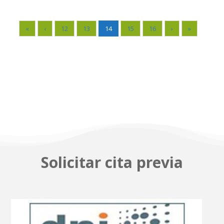
«
‹
12
13
14
15
16
›
»
Solicitar cita previa