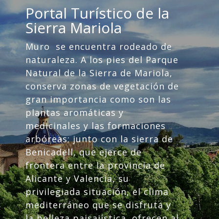
Portal Turístico de la
Sierra Mariola
Muro se encuentra rodeado de
naturaleza. A los pies del Parque
Natural de la Sierra de Mariola,
conserva zonas de vegetación de
gran importancia como son las
plantas aromáticas y
medicinales y las formaciones
arbóreas; junto con la sierra de
Benicadell, que ejerce de
frontera entre la provincia de
Alicante y Valencia, su
privilegiada situación, el clima
mediterráneo que se disfruta y
la belleza paisajística, ofrecen al