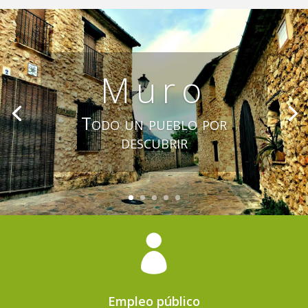
Muro
Todo un pueblo por
descubrir

Empleo público