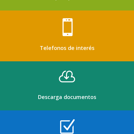

Telefonos de interés

Descarga documentos
Z