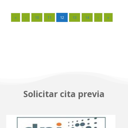
«
‹
10
11
12
13
14
›
»
Solicitar cita previa