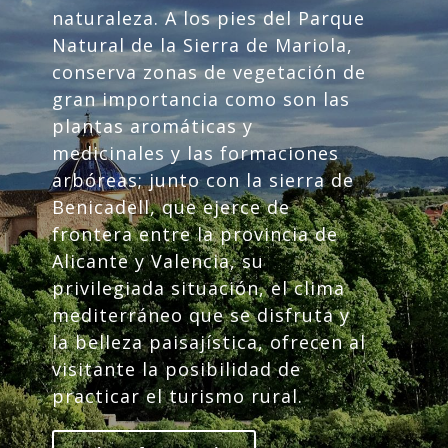
naturaleza. A los pies del Parque
Natural de la Sierra de Mariola,
conserva zonas de vegetación de
gran importancia como son las
plantas aromáticas y
medicinales y las formaciones
arbóreas; junto con la sierra de
Benicadell, que ejerce de
frontera entre la provincia de
Alicante y Valencia, su
privilegiada situación, el clima
mediterráneo que se disfruta y
la belleza paisajística, ofrecen al
visitante la posibilidad de
practicar el turismo rural.