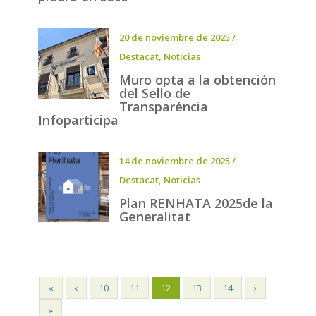
20 de noviembre de 2025
/
Destacat
,
Noticias
Muro opta a la obtención
del Sello de
Transparéncia
Infoparticipa
14 de noviembre de 2025
/
Destacat
,
Noticias
Plan RENHATA 2025de la
Generalitat
«
‹
10
11
12
13
14
›
»