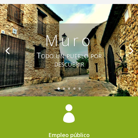
Muro
Todo un pueblo por
descubrir

Empleo público