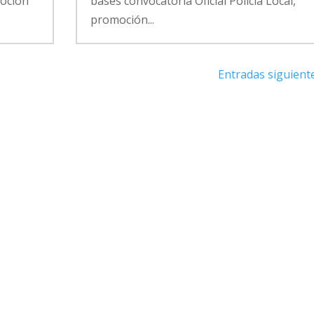
moción
bases convocatoria Oficial Policía Local,
promoción...
Entradas siguient