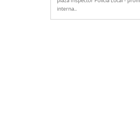
plaza Inspector Policía Local - pro
interna...