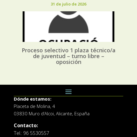
31 de julio de 2026
Proceso selectivo 1 plaza técnico/a
de juventud – turno libre –
oposición
Dónde estamos:
Placeta de Molina, 4
03830 Muro d’Alcoi, Alicante, España
Contacto:
Tel.: 96 5530557