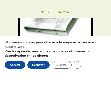
31 de julio de 2026
Utilizamos cookies para ofrecerte la mejor experiencia en
nuestra web.
Oferta de Trabajo: SAD, SERVICIO
Puedes aprender más sobre qué cookies utilizamos o
DE AYUDA A DOMICILIO
desactivarlas en los
ajustes
.
Cerrar el banner de 
Aceptar
Rechazar
Ajustes
31 de julio de 2026
Proceso selectivo 1 plaza técnico/a
de juventud – turno libre –