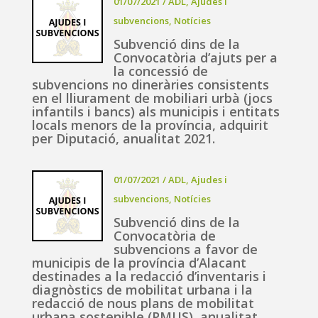
01/07/2021
/
ADL
,
Ajudes i
subvencions
,
Notícies
Subvenció dins de la
Convocatòria d’ajuts per a
la concessió de
subvencions no dineràries consistents
en el lliurament de mobiliari urbà (jocs
infantils i bancs) als municipis i entitats
locals menors de la província, adquirit
per Diputació, anualitat 2021.
01/07/2021
/
ADL
,
Ajudes i
subvencions
,
Notícies
Subvenció dins de la
Convocatòria de
subvencions a favor de
municipis de la província d’Alacant
destinades a la redacció d’inventaris i
diagnòstics de mobilitat urbana i la
redacció de nous plans de mobilitat
urbana sostenible (PMUS), anualitat