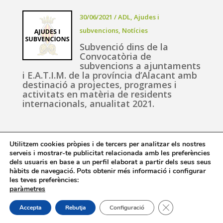
30/06/2021
/
ADL
,
Ajudes i
subvencions
,
Notícies
Subvenció dins de la
Convocatòria de
subvencions a ajuntaments
i E.A.T.I.M. de la província d’Alacant amb
destinació a projectes, programes i
activitats en matèria de residents
internacionals, anualitat 2021.
Utilitzem cookies pròpies i de tercers per analitzar els nostres
serveis i mostrar-te publicitat relacionada amb les preferències
«
‹
33
34
35
36
37
›
dels usuaris en base a un perfil elaborat a partir dels seus seus
»
hàbits de navegació. Pots obtenir més informació i configurar
les teves preferències:
paràmetres
Tanca el bàner de
Accepta
Rebutja
Configuració