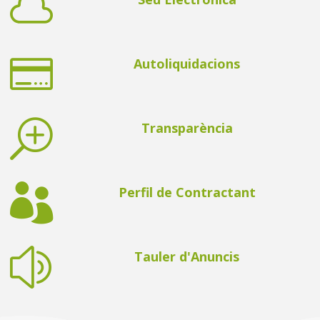


Autoliquidacions
T
Transparència

Perfil de Contractant
z
Tauler d'Anuncis