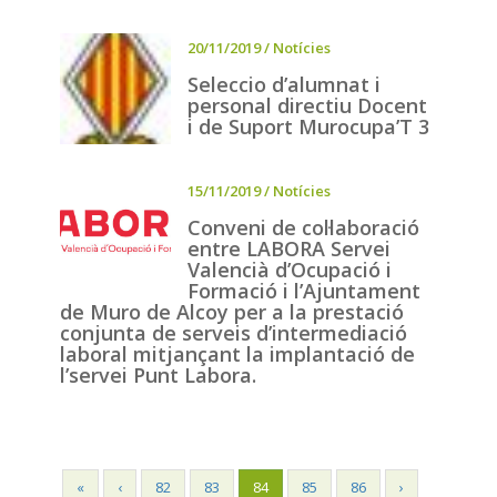
20/11/2019
/
Notícies
Seleccio d’alumnat i
personal directiu Docent
i de Suport Murocupa’T 3
15/11/2019
/
Notícies
Conveni de col·laboració
entre LABORA Servei
Valencià d’Ocupació i
Formació i l’Ajuntament
de Muro de Alcoy per a la prestació
conjunta de serveis d’intermediació
laboral mitjançant la implantació de
l’servei Punt Labora.
«
‹
82
83
84
85
86
›