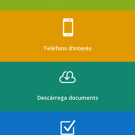

Telèfons d'interès

Descàrrega documents
Z