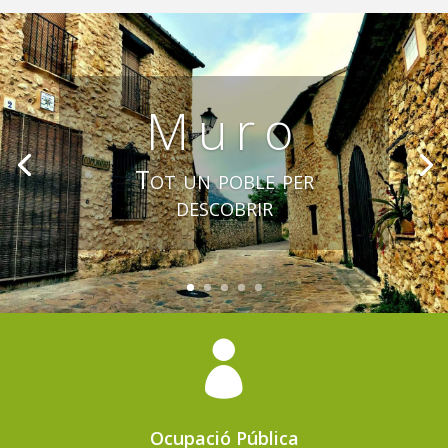
Muro
Tot un poble per
descobrir

Ocupació Pública