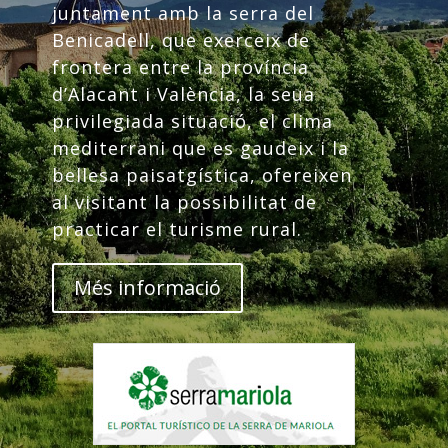
juntament amb la serra del
Benicadell, que exerceix de
frontera entre la província
d’Alacant i València, la seua
privilegiada situació, el clima
mediterrani que es gaudeix i la
bellesa paisatgística, ofereixen
al visitant la possibilitat de
practicar el turisme rural.
Més informació