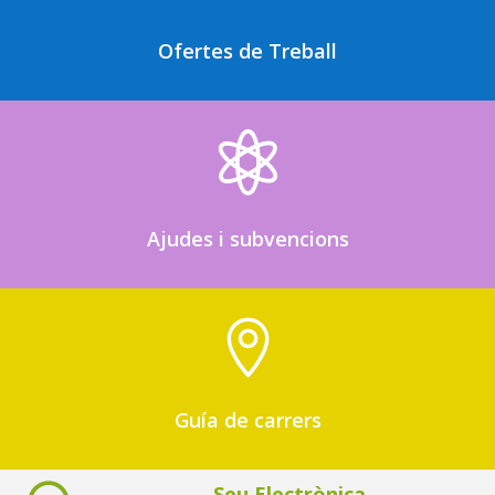
Ofertes de Treball

Ajudes i subvencions

Guía de carrers
Seu Electrònica