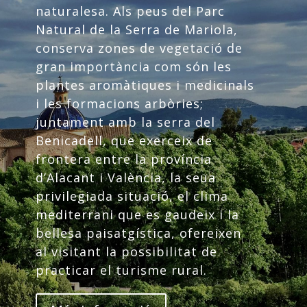
naturalesa. Als peus del Parc
Natural de la Serra de Mariola,
conserva zones de vegetació de
gran importància com són les
plantes aromàtiques i medicinals
i les formacions arbòries;
juntament amb la serra del
Benicadell, que exerceix de
frontera entre la província
d’Alacant i València, la seua
privilegiada situació, el clima
mediterrani que es gaudeix i la
bellesa paisatgística, ofereixen
al visitant la possibilitat de
practicar el turisme rural.