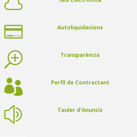


Autoliquidacions
T
Transparència

Perfil de Contractant
z
Tauler d'Anuncis