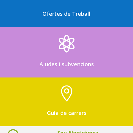
Ofertes de Treball

Ajudes i subvencions

Guía de carrers
Seu Electrònica