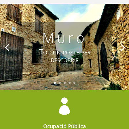
Muro
Tot un poble per
descobrir

Ocupació Pública