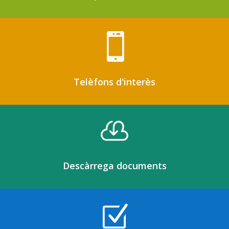

Telèfons d'interès

Descàrrega documents
Z