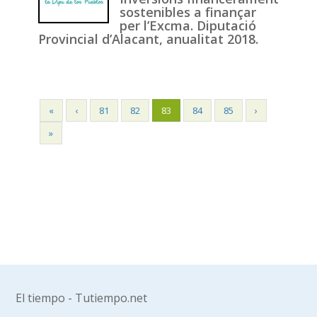
sostenibles a finançar
per l’Excma. Diputació
Provincial d’Alacant, anualitat 2018.
«
‹
81
82
83
84
85
›
»
El tiempo - Tutiempo.net