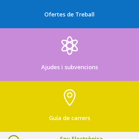
Ofertes de Treball

Ajudes i subvencions

Guía de carrers
Seu Electrònica