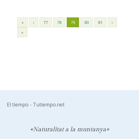
«
‹
77
78
79
80
81
›
»
El tiempo - Tutiempo.net
«Naturalitat a la muntanya»