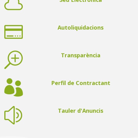


Autoliquidacions
T
Transparència

Perfil de Contractant
z
Tauler d'Anuncis