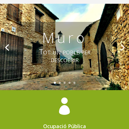
Muro
Tot un poble per
descobrir

Ocupació Pública