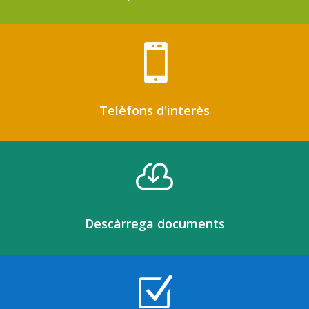

Telèfons d'interès

Descàrrega documents
Z