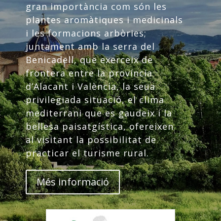
gran importància com són les
plantes aromàtiques i medicinals
i les formacions arbòries;
juntament amb la serra del
Benicadell, que exerceix de
frontera entre la província
d’Alacant i València, la seua
privilegiada situació, el clima
mediterrani que es gaudeix i la
bellesa paisatgística, ofereixen
al visitant la possibilitat de
practicar el turisme rural.
Més informació