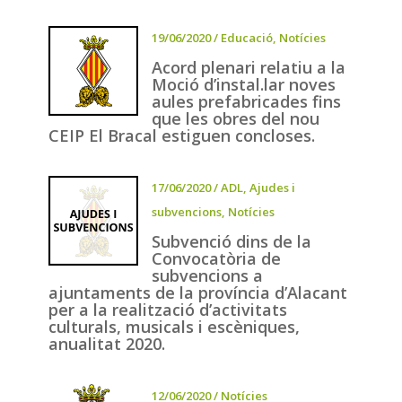
19/06/2020
/
Educació
,
Notícies
Acord plenari relatiu a la
Moció d’instal.lar noves
aules prefabricades fins
que les obres del nou
CEIP El Bracal estiguen concloses.
17/06/2020
/
ADL
,
Ajudes i
subvencions
,
Notícies
Subvenció dins de la
Convocatòria de
subvencions a
ajuntaments de la província d’Alacant
per a la realització d’activitats
culturals, musicals i escèniques,
anualitat 2020.
12/06/2020
/
Notícies