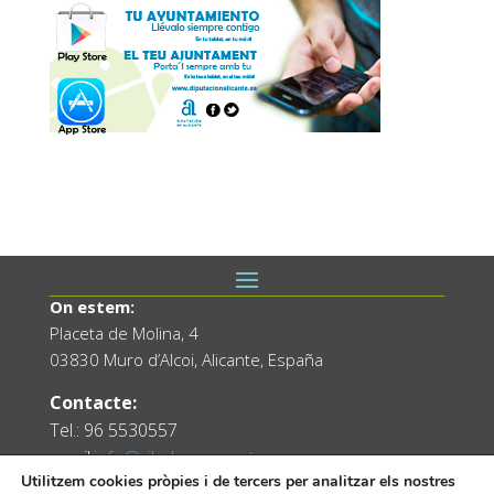
On estem:
Placeta de Molina, 4
03830 Muro d’Alcoi, Alicante, España
Contacte:
Tel.: 96 5530557
email:
info@vilademuro.net
Utilitzem cookies pròpies i de tercers per analitzar els nostres