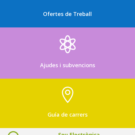
Ofertes de Treball

Ajudes i subvencions

Guía de carrers
Seu Electrònica