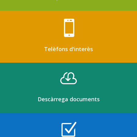

Telèfons d'interès

Descàrrega documents
Z