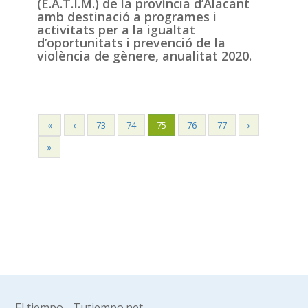
(E.A.T.I.M.) de la província d’Alacant
amb destinació a programes i
activitats per a la igualtat
d’oportunitats i prevenció de la
violència de gènere, anualitat 2020.
«
‹
73
74
75
76
77
›
»
El tiempo - Tutiempo.net