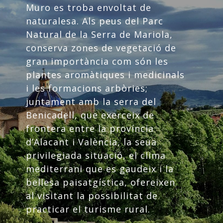
Muro es troba envoltat de
naturalesa. Als peus del Parc
Natural de la Serra de Mariola,
conserva zones de vegetació de
gran importància com són les
plantes aromàtiques i medicinals
i les formacions arbòries;
juntament amb la serra del
Benicadell, que exerceix de
frontera entre la província
d’Alacant i València, la seua
privilegiada situació, el clima
mediterrani que es gaudeix i la
bellesa paisatgística, ofereixen
al visitant la possibilitat de
practicar el turisme rural.