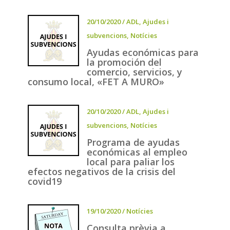
20/10/2020
/
ADL
,
Ajudes i
subvencions
,
Notícies
Ayudas económicas para
la promoción del
comercio, servicios, y
consumo local, «FET A MURO»
20/10/2020
/
ADL
,
Ajudes i
subvencions
,
Notícies
Programa de ayudas
económicas al empleo
local para paliar los
efectos negativos de la crisis del
covid19
19/10/2020
/
Notícies
Consulta prèvia a