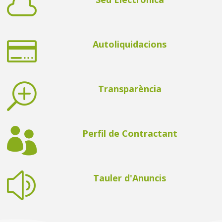


Autoliquidacions
T
Transparència

Perfil de Contractant
z
Tauler d'Anuncis