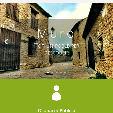
Muro
Tot un poble per
descobrir

Ocupació Pública