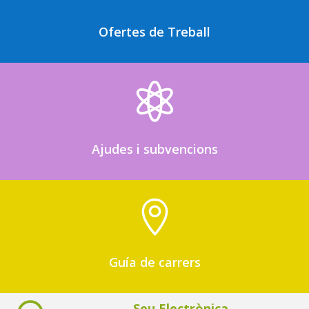
Ofertes de Treball

Ajudes i subvencions

Guía de carrers
Seu Electrònica