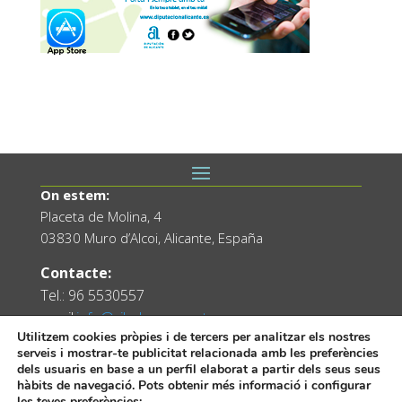
On estem:
Placeta de Molina, 4
03830 Muro d’Alcoi, Alicante, España
Contacte:
Tel.: 96 5530557
email:
info@vilademuro.net
Utilitzem cookies pròpies i de tercers per analitzar els nostres
serveis i mostrar-te publicitat relacionada amb les preferències
dels usuaris en base a un perfil elaborat a partir dels seus seus
hàbits de navegació. Pots obtenir més informació i configurar
les teves preferències: