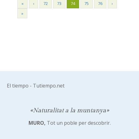
«
‹
72
73
74
75
76
›
»
El tiempo - Tutiempo.net
«Naturalitat a la muntanya»
MURO,
Tot un poble per descobrir.