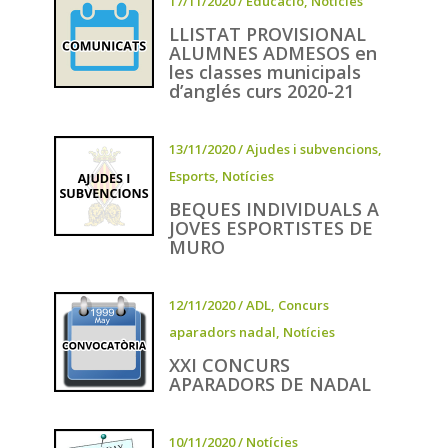
17/11/2020
/
Educació
,
Notícies
LLISTAT PROVISIONAL
ALUMNES ADMESOS en
les classes municipals
d’anglés curs 2020-21
13/11/2020
/
Ajudes i subvencions
,
Esports
,
Notícies
BEQUES INDIVIDUALS A
JOVES ESPORTISTES DE
MURO
12/11/2020
/
ADL
,
Concurs
aparadors nadal
,
Notícies
XXI CONCURS
APARADORS DE NADAL
10/11/2020
/
Notícies