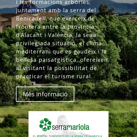
i les formacions arbòries;
juntament amb la serra del
Benicadell, que exerceix de
frontera entre la província
d’Alacant i València, la seua
privilegiada situació, el clima
mediterrani que es gaudeix i la
bellesa paisatgística, ofereixen
al visitant la possibilitat de
practicar el turisme rural.
Més informació