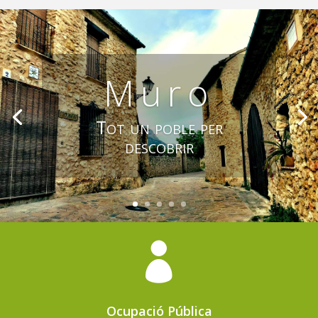
Muro
Tot un poble per
descobrir

Ocupació Pública