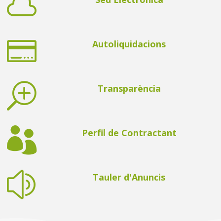


Autoliquidacions
T
Transparència

Perfil de Contractant
z
Tauler d'Anuncis