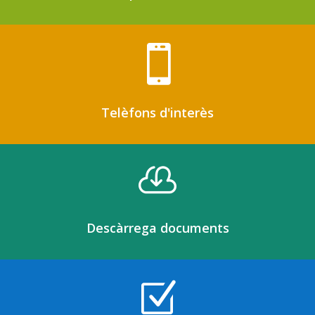

Telèfons d'interès

Descàrrega documents
Z