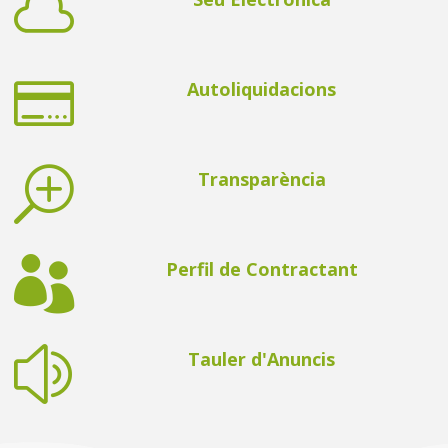


Autoliquidacions
T
Transparència

Perfil de Contractant
z
Tauler d'Anuncis