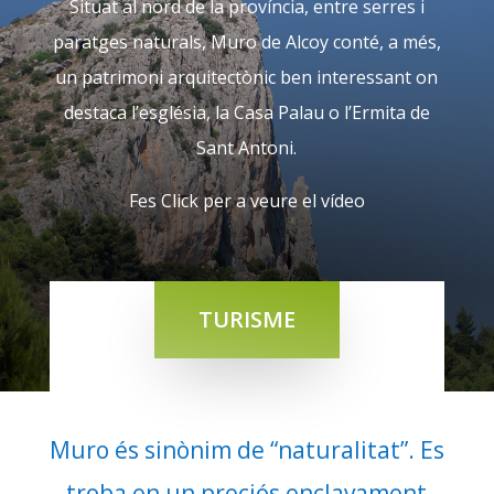
Situat al nord de la província, entre serres i
paratges naturals, Muro de Alcoy conté, a més,
un patrimoni arquitectònic ben interessant on
destaca l’església, la Casa Palau o l’Ermita de
Sant Antoni.
Fes Click per a veure el vídeo
TURISME
Muro és sinònim de “naturalitat”. Es
troba en un preciós enclavament