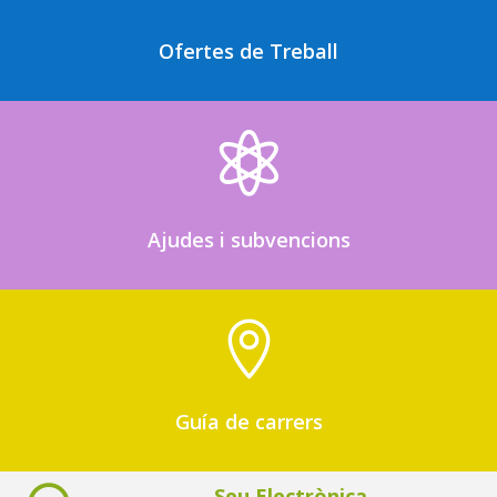
Ofertes de Treball

Ajudes i subvencions

Guía de carrers
Seu Electrònica