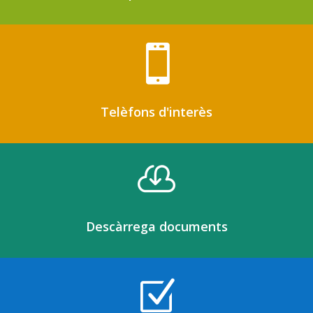

Telèfons d'interès

Descàrrega documents
Z