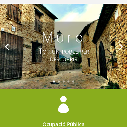
Muro
Tot un poble per
descobrir

Ocupació Pública