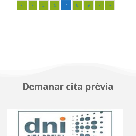
«
‹
5
6
7
8
9
›
»
Demanar cita prèvia