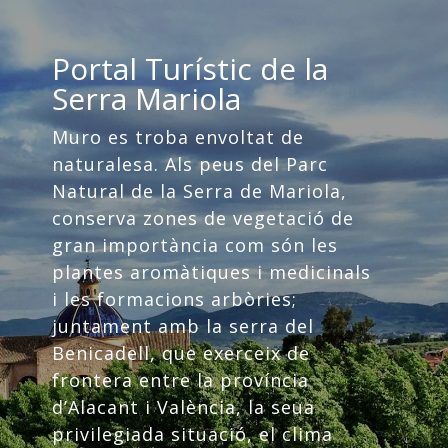
Portal Turístic de la
Serra Mariola
Muro es troba envoltat de
naturalesa. Als peus del Parc
Natural de la Serra de Mariola,
conserva zones de vegetació de
gran importància com són les
plantes aromàtiques i medicinals
i les formacions arbòries;
juntament amb la serra del
Benicadell, que exerceix de
frontera entre la província
d’Alacant i València, la seua
privilegiada situació, el clima