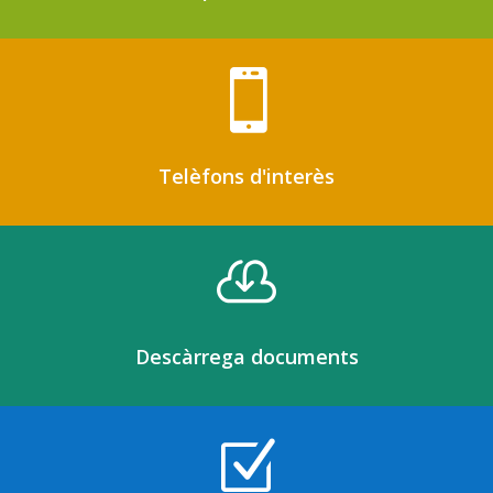

Telèfons d'interès

Descàrrega documents
Z