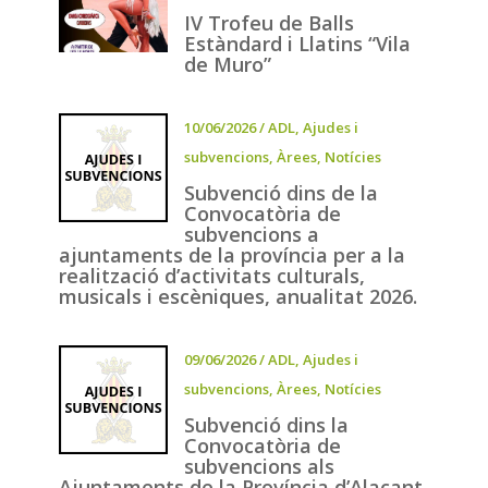
IV Trofeu de Balls
Estàndard i Llatins “Vila
de Muro”
10/06/2026
/
ADL
,
Ajudes i
subvencions
,
Àrees
,
Notícies
Subvenció dins de la
Convocatòria de
subvencions a
ajuntaments de la província per a la
realització d’activitats culturals,
musicals i escèniques, anualitat 2026.
09/06/2026
/
ADL
,
Ajudes i
subvencions
,
Àrees
,
Notícies
Subvenció dins la
Convocatòria de
subvencions als
Ajuntaments de la Província d’Alacant