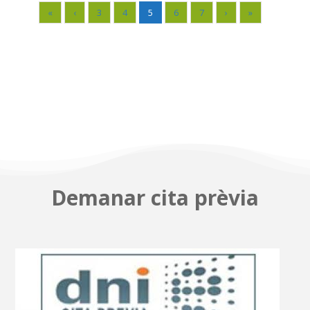
«
‹
3
4
5
6
7
›
»
Demanar cita prèvia