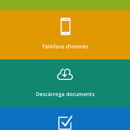

Telèfons d'interès

Descàrrega documents
Z