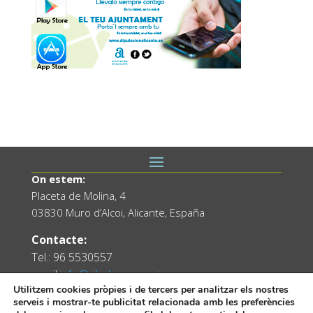
On estem:
Placeta de Molina, 4
03830 Muro d’Alcoi, Alicante, España
Contacte:
Tel.: 96 5530557
email:
info@vilademuro.net
Utilitzem cookies pròpies i de tercers per analitzar els nostres
serveis i mostrar-te publicitat relacionada amb les preferències