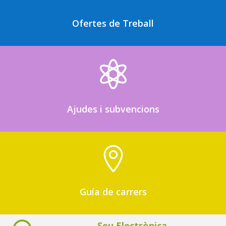
Ofertes de Treball

Ajudes i subvencions

Guía de carrers
Seu Electrònica