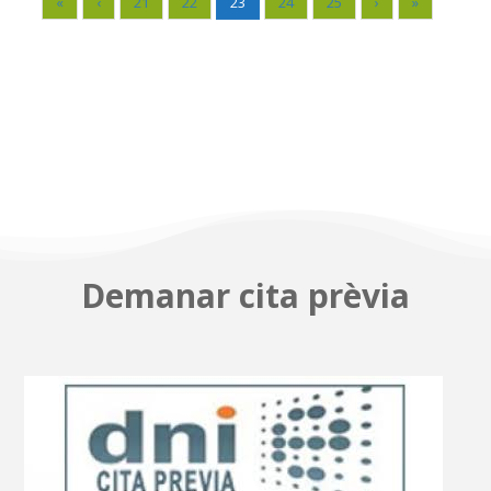
«
‹
21
22
23
24
25
›
»
Demanar cita prèvia