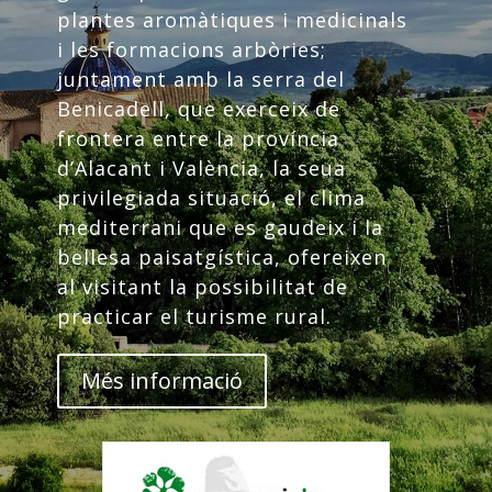
plantes aromàtiques i medicinals
i les formacions arbòries;
juntament amb la serra del
Benicadell, que exerceix de
frontera entre la província
d’Alacant i València, la seua
privilegiada situació, el clima
mediterrani que es gaudeix i la
bellesa paisatgística, ofereixen
al visitant la possibilitat de
practicar el turisme rural.
Més informació