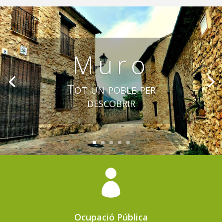
Muro
Tot un poble per
descobrir

Ocupació Pública