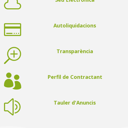


Autoliquidacions
T
Transparència

Perfil de Contractant
z
Tauler d'Anuncis