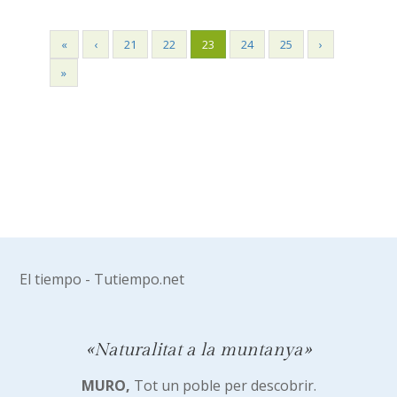
«
‹
21
22
23
24
25
›
»
El tiempo - Tutiempo.net
«Naturalitat a la muntanya»
MURO,
Tot un poble per descobrir.