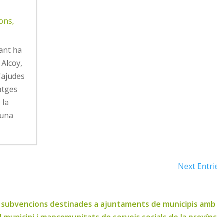
ions
,
cant ha
 Alcoy,
'ajudes
atges
 la
 una
Next Entri
 subvencions destinades a ajuntaments de municipis amb p