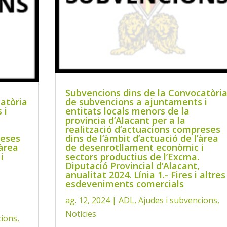
Subvencions dins de la Convocatòri
atòria
de subvencions a ajuntaments i
 i
entitats locals menors de la
província d’Alacant per a la
realització d’actuacions compreses
reses
dins de l’àmbit d’actuació de l’àrea
’àrea
de desenrotllament econòmic i
i
sectors productius de l’Excma.
Diputació Provincial d’Alacant,
anualitat 2024. Línia 1.- Fires i altres
esdeveniments comercials
ag. 12, 2024
|
ADL
,
Ajudes i subvencions
,
Notícies
cions
,