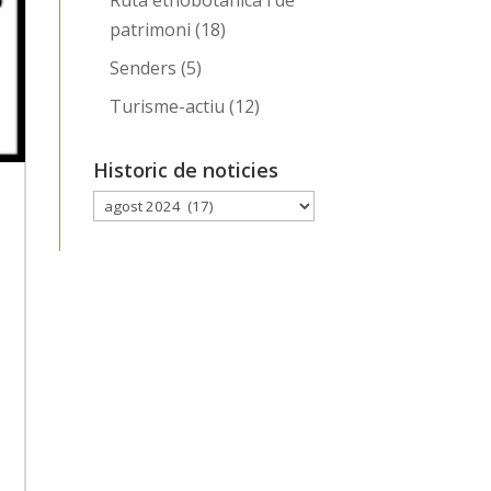
Ruta etnobotànica i de
patrimoni
(18)
Senders
(5)
Turisme-actiu
(12)
Historic de noticies
Historic
de
noticies