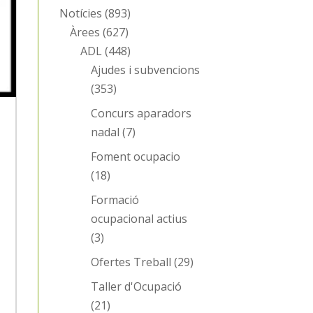
Notícies
(893)
Àrees
(627)
ADL
(448)
Ajudes i subvencions
(353)
Concurs aparadors
a
nadal
(7)
Foment ocupacio
(18)
Formació
ocupacional actius
(3)
Ofertes Treball
(29)
Taller d'Ocupació
(21)