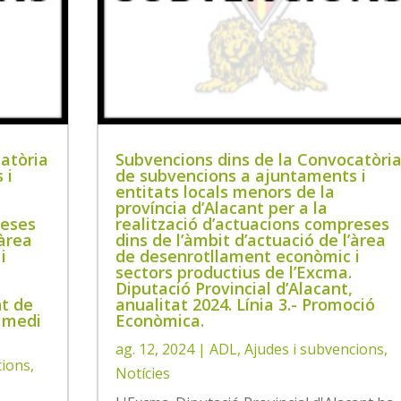
atòria
Subvencions dins de la Convocatòri
 i
de subvencions a ajuntaments i
entitats locals menors de la
província d’Alacant per a la
reses
realització d’actuacions compreses
’àrea
dins de l’àmbit d’actuació de l’àrea
i
de desenrotllament econòmic i
sectors productius de l’Excma.
Diputació Provincial d’Alacant,
nt de
anualitat 2024. Línia 3.- Promoció
l medi
Econòmica.
ag. 12, 2024
|
ADL
,
Ajudes i subvencions
,
cions
,
Notícies